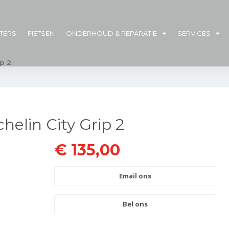
TERS
FIETSEN
ONDERHOUD & REPARATIE
SERVICES
p 2
helin City Grip 2
€ 135,00
Email ons
Bel ons