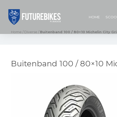
HOME
SCOO
Home
/
Diverse
/
Buitenband 100 / 80×10 Michelin City Gri
Buitenband 100 / 80×10 Mic