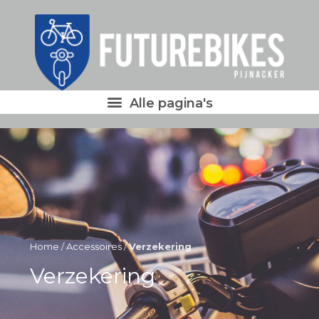
Home
/
Accessoires
/
Verzekering
Verzekering